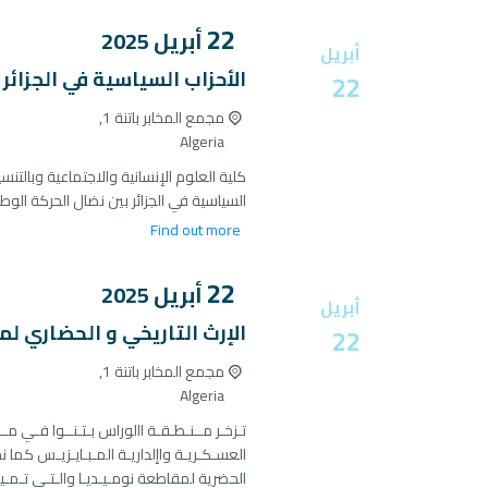
22
أبريل
2025
أبريل
الأحزاب السياسية في الجزائر
22
مجمع المخابر باتنة 1,
Algeria
السياسية في الجزائر بين نضال الحركة الوطن
Find out more
22
أبريل
2025
أبريل
الإرث التاريخي و الحضاري لم
22
مجمع المخابر باتنة 1,
Algeria
تـزخـر مــنـطـقـة االوراس بـتـنــوا فـي مـ
العسـكـريـة واإلداريـة المـبـايـزيـس كما 
الحضرية لمقاطعة نومـيـديـا والـتـي تـمـيـ