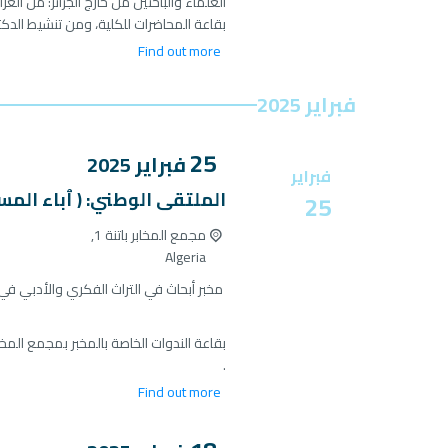
العلماء والباحثين من خارج الجزائر: من الع
بقاعة المحاضرات للكلية، ومن تنشيط الدكت
Find out more
فبراير 2025
25
فبراير
2025
فبراير
الملتقى الوطني: ( ٱباء المسر
25
مجمع المخابر باتنة 1,
Algeria
مخبر أبحاث في التراث الفكري والأدبي في الجزائر-جامعة باتنة 1 ومركز فاعلون للبحث في الا
بقاعة الندوات الخاصة بالمخبر بمجمع المخاب
.
Find out more