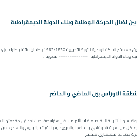
 بين نضال الحركة الوطنية وبناء الدولة الديمقراطية
كلية العلوم الإنسانية والاجتماعية وبالتنسيق مع مخبر الحركة الوطنية للثورة التحريرية 1962/1830 ينظمان
ية وبناء الدولة الديمقراطية . ---------------- مطوية...
نطقة الاوراس بين الماضي و الحاضر
ـواقـعـهـا األثـريـة الــقـديـمـة ات األهـمـيــة اإلستراتيجية، حيث نجد في مقدمتها ا
نجد كل من مدينة ثاموقادي والماسبا والمبيريد وديانا فيـتـيـرانـوروم والـعـديـد من 
زت بـطـابـع مـعـمـاري مـمـيـز