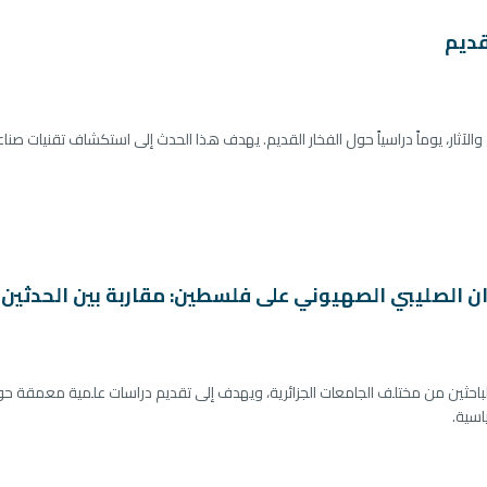
قديم
ل قسم التاريخ والآثار، يوماً دراسياً حول الفخار القديم. يهدف هذا الحدث إلى استكشاف تقنيات صنا
ن الصليبي الصهيوني على فلسطين: مقاربة بين الحدثين
احثين من مختلف الجامعات الجزائرية، ويهدف إلى تقديم دراسات علمية معمقة حو
اسية.