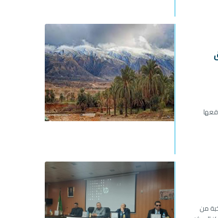
ق
قعها
خبة من