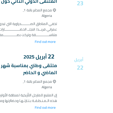
الملتقى الدولي الثاني حول 
23
مجمع المخابر باتنة 1,
Algeria
تخفي المناطق الصـــــــــحراوية التي تبد
عمراني فريــدا. انتجتــ الحضـــــــــــــــ
متناســـــــــــــقة وتركت بصـــــــــــــمة.
Find out more
22
أبريل
2025
أبريل
ملتقى وطني بمناسبة شهر الت
22
الماضي و الحاضر
مجمع المخابر باتنة 1,
Algeria
إن المتتبع للمارحل التأريخية لمنطقة اﻷوا
هذه الـمـنـطـقـة بـتـارثـهـا وحضاارتها ومع
Find out more