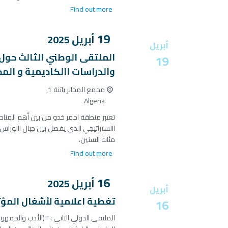
Find out more
19
أبريل
2025
أبريل
الملتقى الوطني الثالث حول:
19
والدراسات االكاديمية و المخ
مجمع المخابر باتنة 1,
Algeria
تعتبر منطقة احمر خدو من بين أهم المناط
االستراتيجي الذي يفصل بين جبال االوراس
مئات السنين،
Find out more
16
أبريل
2025
أبريل
تغطية اعلامية لأشغال المؤتم
16
الملتقى الدولي الثاني : " (الأدب والجمهو