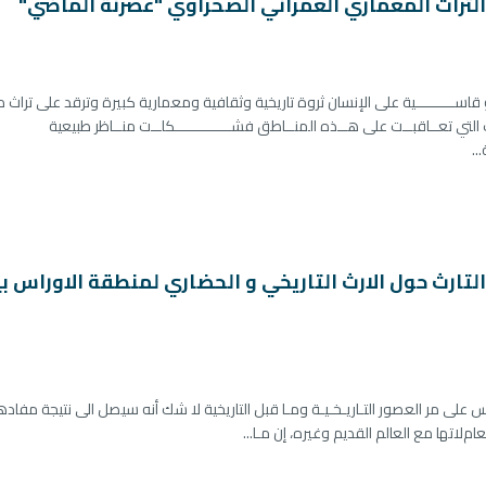
التراث المعماري العمراني الصحراوي "عصرنة الماضي"
و قاســـــــــية على الإنسان ثروة تاريخية وثقافية ومعمارية كبيرة وترقد على تراث
ارات التي تعــاقبــت على هــذه المنــاطق فشـــــــــــــكلــت منــاظر طبيعية
..
ارث حول الارث التاريخي و الحضاري لمنطقة الاوراس ب
رس على مر العصور التـاريـخـيـة ومـا قبل التاريخية ﻻ شك أنه سيصل الى نتيجة مفاده
امﻻتها مع العالم القديم وغيره، إن مـا...