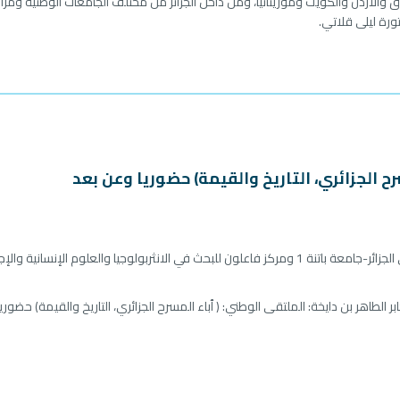
راق والأردن والكويت وموريتانيا، ومن داخل الجزائر من مختلف الجامعات الوطنية ومراك
ورة ليلى قلاتي.
ح الجزائري، التاريخ والقيمة) حضوريا وعن بعد
نثربولوجيا والعلوم الإنسانية والإجتماعية؛
ر الطاهر بن دايخة: الملتقى الوطني: ( ٱباء المسرح الجزائري، التاريخ والقيمة) حضور