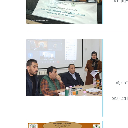
ز البحث؛
يا وعن بعد