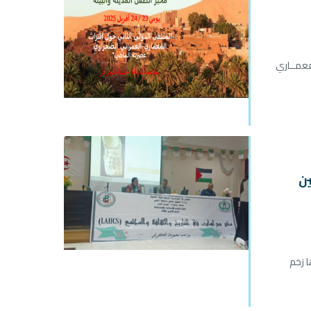
 معمــاري
ين
ا زخم