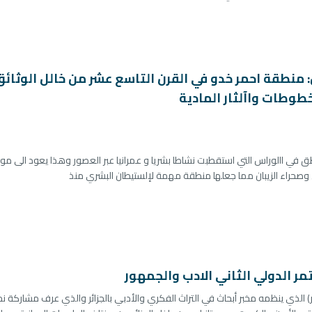
 منطقة احمر خدو في القرن التاسع عشر من خالل الوثائ
طوطات واآلثار المادية
ق في االوراس التي استقطبت نشاطا بشريا و عمرانيا عبر العصور وهذا يعود الى مو
 وصحراء الزيبان مما جعلها منطقة مهمة لإلستيطان البشري منذ
ر الدولي الثاني الادب والجمهور
ر) الذي ينظمه مخبر أبحاث في التراث الفكري والأدبي بالجزائر والذي عرف مشاركة ن