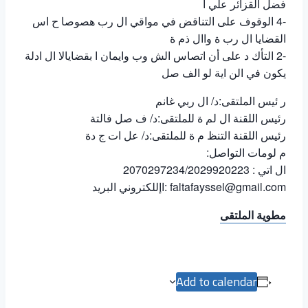
فضل القزائر علي ا
-4 الوقوف على التناقض في مواقي ال رب هصوصا ح اس
القضايا ال رب ة واال ذم ة
-2 التأك د على أن اتصاس الش وب وايمان ا بقضايالا ال ادلة
يكون في الن اية لو الف صل
ر ئيس الملتقى:د/ ال ربي غانم
رئيس اللقنة ال لم ة للملتقى:د/ ف صل فالتة
رئيس اللقنة التنظ م ة للملتقى:د/ عل ات ج دة
م لومات التواصل:
ال اتي : 2070297234/2029920223
faltafayssel@gmail.com :اإللكتروني البريد
مطوية الملتقى
Add to calendar