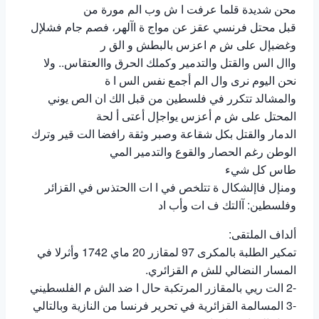
محن شديدة قلما عرفت ا ش وب الم مورة من
قبل محتل فرنسي عقز عن مواج ة اآلهر، فصم جام فشلإل
وغضبإل على ش م اعزس بالبطش و الق ر
واال الس والقتل والتدمير وكملك الحرق واالعتقاس.. ولا
نحن اليوم نرى وال الم أجمع نفس الس ا ة
والمشالد تتكرر في فلسطين من قبل الك ان الص يوني
المحتل على ش م أعزس يواجإل أعتى أ لحة
الدمار والقتل بكل شقاعة وصبر وثقة رافضا الت قير وترك
الوطن رغم الحصار والقوع والتدمير المي
طاس كل شيء
ومنإل فاإلشكال ة تتلخص في ا ات االحتذس في القزائر
وفلسطين: آالتك ف ات وأب اد
ألداف الملتقى:
تمكير الطلبة بالمكرى 97 لمقازر 20 ماي 1742 وأثرلا في
المسار النضالي للش م القزائري.
-2 الت ريي بالمقازر المرتكبة حال ا ضد الش م الفلسطيني
-3 المسالمة القزائرية في تحرير فرنسا من النازية وبالتالي