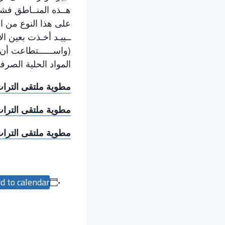
هــذه المنــاطق فشـــ
على هذا النوع من الب
ــييـد أخـذت بعين ال
(واســــــتطاعت أن 
المواد الحلية الصر
مطوية ملتقى الترا
مطوية ملتقى التراث
مطوية ملتقى التراث
d to calendar