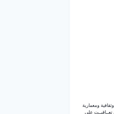
 وثقافية ومعمارية
 تعــاقبــت على