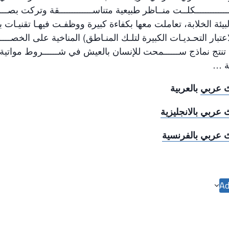
ــــــــــكلــت منــاظر طبيعية متناســـــــــــــقة وتركت بصـــــ
يئة الخلابة، تعاملت معها بكفاءة كبيرة ووظفـت فيهـا تقنيـات بنـا
اعتبار التحـديـات الكبيرة لتلـك المنـاطق) المناخية على الخصـــ
تنتج نماذج ســــــمحت للإنسان بالعيش في شــــــروط مواتية ب
فة …
ث عربي
بالعربية
 عربي بالانجليزية
 عربي بالفرنسية
Ad